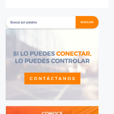
conducción
, distracción o fatiga de la persona qu
algún manejo brusco o inapropiado, determinada f
produzca en el camión, si el nivel de peso transpor
COMPARTIR
adecuado, entre otros.
Para que el cuidado y funcionamiento de los cami
empresa sean óptimos y acorde a una proyección
de la vida útil de estos vehículos, es importante co
servicio de telemetría capaz de brindarte los benef
uno de estos aspectos.
BUSCAR