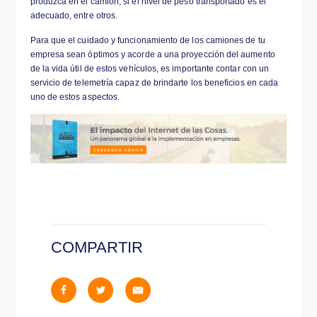
el proceso relacionado con el transporte, los que 
carga, envío y descarga.
Por otro lado, la tecnología telemétrica también per
un
monitoreo de nivel de combustible en los esta
luego llevar a cabo una transmisión de esta inform
intervalos regulares, lo que determina las situacio
carga como descarga, variaciones de nivel y estar a
lugar de estas últimas.
Monitorización del conductor
La monitorización del nivel de conducción y de las 
en las que se encuentra tu vehículo son una gran 
para incrementar la vida útil de los camiones.
Esto se ve reflejado en que, por ejemplo, puedas 
aspectos como
controlar y recibir información de l