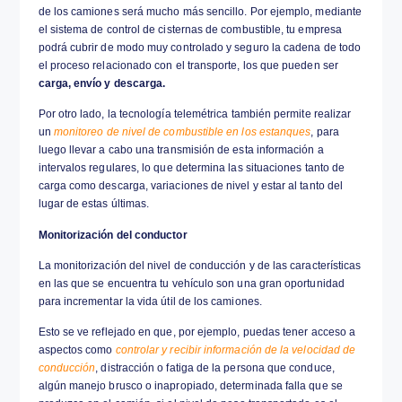
Contar con una flota de camiones es una responsa
abarca aspectos que van desde la seguridad hasta 
viaje. Asi mismo, el funcionamiento se deteriora, e
vida útil de los camiones pasa a ser un verdadero 
las empresas.
Telemetría para mejorar la vida útil
¿Sabías que la telemetría puede incrementar la
vid
camiones
? Esto porque, en rasgos generales, te p
monitorear los datos de frenadas, aceleraciones, 
de los conductores, etc.
Al existir una mejor eficiencia generalizada, aument
de los camiones será mucho más sencillo. Por eje
el sistema de control de cisternas de combustible,
podrá cubrir de modo muy controlado y seguro la 