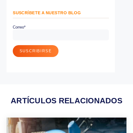
Monitoreo satelital GPS
Seguridad en la Conducción
SITRACK
Telemetría
Latinoamérica
Gestión de procesos
Optimización de Activos
SÍGUENOS
SUSCRÍBETE A NUESTRO BLOG