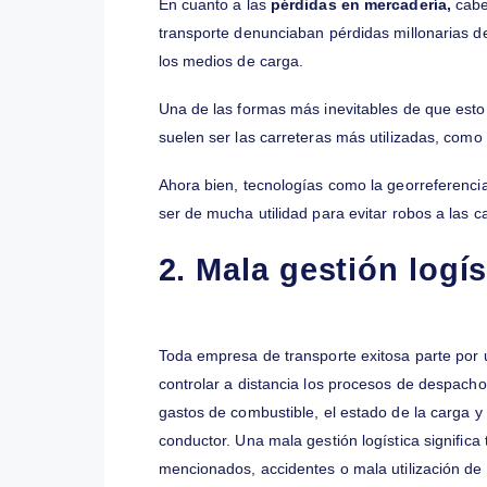
El caso de
robo de vehículos
es aún m
camino, y no es algo que ocurra partic
técnicas de robo de vehículos y las cifra
camiones al día eran robados en Chile,
No obstante, un sistema tecnológico d
para optimizar la elección de rutas y sa
índice de esta clase de hurtos.
En cuanto a las
pérdidas en mercader
transporte denunciaban pérdidas millon
los medios de carga.
Una de las formas más inevitables de qu
suelen ser las carreteras más utilizadas
Ahora bien, tecnologías como la georref