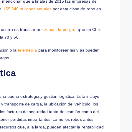
ás complejo. Es fácil ser víctima de un asalto en medio del
ularmente a conductores novatos. Cada día existen nuevas
s de estos ilícitos son altísimas: para el año 2016, tres
 según información de
Diario Pulso
.
e bloqueo de motor, un botón de emergencia o un sistema GPS
ltar los pasos más peligrosos podría mejorar infinitamente el
ía,
cabe mencionar que a finales de 2015 las empresas de
arias de
US$ 240 millones anuales
por esta clase de robo en
e esto ocurra es transitar por
zonas de peligro
, que en Chile
, como la 78 y 68.
erenciación o la
telemetría
para monitorear las vías pueden