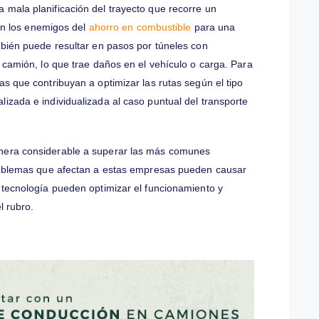
carga suelen no tener un entrenamiento sistemático para
blemas en su seguridad, en la calidad del servicio que se
tener multas por el mal manejo del medio de transporte o no
ficar al personal resulta un desafío importante, así como
asistir
herramientas inteligentes que ayuden con la seguridad y el
iables que podrían poner en peligro a quien maneja y a la
mbustible o del vehículo
or una mala planificación del trayecto que recorre un
estado son los enemigos del
ahorro en combustible
para una
ión también puede resultar en pasos por túneles con