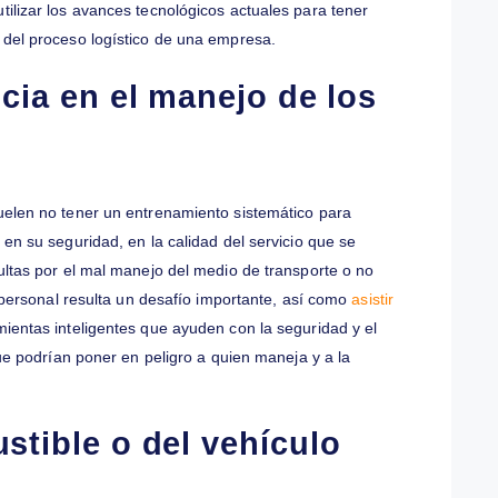
a las cargas.
gística
e por una buena estrategia y gestión logística. Esto incluye
spacho y transporte de carga, la ubicación del vehículo, los
carga y los factores de seguridad tanto del camión como del
ignifica tener pérdidas importantes, como los robos antes
ón de recursos que, a la larga, pueden afectar la rentabilidad
ante utilizar los avances tecnológicos actuales para tener
a etapa del proceso logístico de una empresa.
igencia en el manejo de los