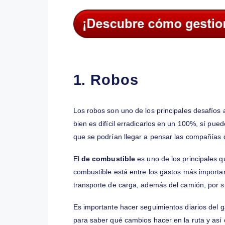
Muchas de estas complejidades suelen 
merma inevitable o como parte de un pr
Esta es la razón por la cual mostramos 
carga y cómo podrían superarse:
1. Robos
Los robos son uno de los principales des
bien es difícil erradicarlos en un 100%,