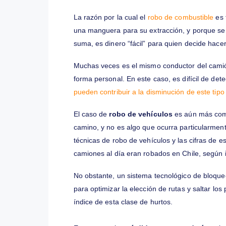
que se podrían llegar a pensar las comp
El
de combustible
es uno de los princi
combustible está entre los gastos más i
transporte de carga, además del camión
Es importante hacer seguimientos diari
para saber qué cambios hacer en la ruta
La razón por la cual el
robo de combusti
una manguera para su extracción, y por
suma, es dinero “fácil” para quien decid
Muchas veces es el mismo conductor del 
forma personal. En este caso, es difícil
pueden contribuir a la disminución de es