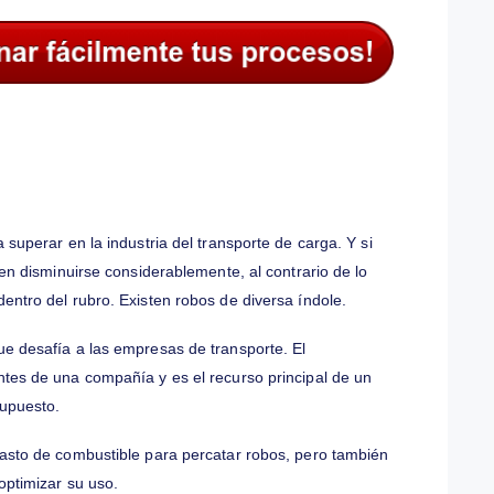
no tomarse en consideración y la empresa las asume como
oceso que incluye pérdidas importantes.
los errores y pérdidas más recurrentes en el transporte de
afíos a superar en la industria del transporte de carga. Y si
 sí pueden disminuirse considerablemente, al contrario de lo