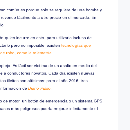
añías dentro del rubro. Existen robos de diversa índole.
pales que desafía a las empresas de transporte. El
mportantes de una compañía y es el recurso principal de un
, por supuesto.
os del gasto de combustible para percatar robos, pero también
 y así optimizar su uso.
ble
es tan común es porque solo se requiere de una bomba y
que se revende fácilmente a otro precio en el mercado. En
e hacerlo.
camión quien incurre en esto, para utilizarlo incluso de
 de detectarlo pero no imposible: existen
tecnologías que
te tipo de robo, como la telemetría.