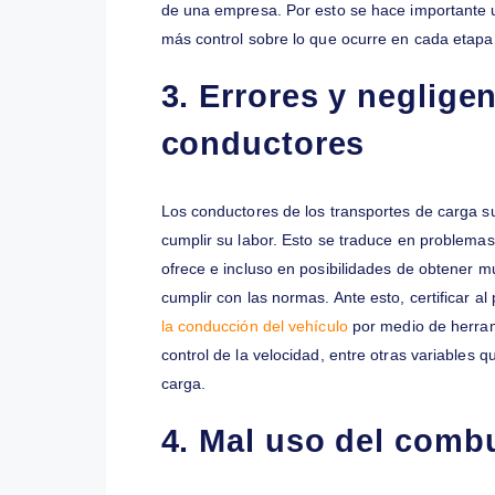
ser de mucha utilidad para evitar robos 
2. Mala gestión lo
Toda empresa de transporte exitosa part
controlar a distancia los procesos de de
gastos de combustible, el estado de la 
conductor. Una mala gestión logística s
mencionados, accidentes o mala utilizaci
de una empresa. Por esto se hace import
más control sobre lo que ocurre en cad
3. Errores y negl
conductores