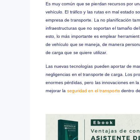
Los conductores de los transportes de 
cumplir su labor. Esto se traduce en pro
ofrece e incluso en posibilidades de ob
cumplir con las normas. Ante esto, certi
la conducción del vehículo
por medio de 
control de la velocidad, entre otras var
carga.
4. Mal uso del co
Es muy común que se pierdan recursos p
vehículo. El tráfico y las rutas en mal 
empresa de transporte. La no planificac