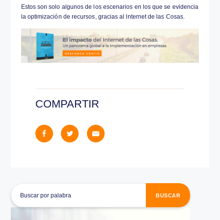
adoptado para la industria del transporte de todos
Junto con el ruteo por GPS, el IoT está permitiendo
encargados de control de flotas acceder a una en
de datos relacionados con los gastos, distancias, r
de recorrido. Algunos servicios de control de flotas
sistemas de seguridad antirrobo, que envían señal
vivo cuando se abren las puertas de los vehículos
estos salen de las rutas predestinadas.
En un futuro próximo, gracias al IoT se masificará
coordinación de viajes y de usuarios múltiples, qu
que los automóviles sean ocupados por distintos 
planificarán de manera coordinada sus recorridos.
COMPARTIR
De igual forma, los refrigeradores contarán con se
a través de los cuales recibiremos datos de consu