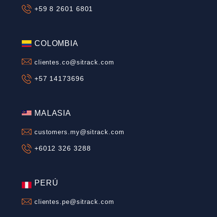
16 mayo 2023
BRASIL
La tecnología es un gran aliado para tu flota, conoce las 5
herramientas para empresas de transporte de carga
clientes.br@sitrack.com
Control de flotas
Control de combustible
Monitoreo satelital 
+55 31 3268 9432
LEER MÁS
CHILE
clientes.cl@sitrack.com
+56 2 2676 4700
MÉXICO
clientes.mx@sitrack.com