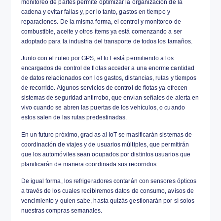
La era de los chips accesibles, altamente customi
cuentan con acceso a Internet y antenas GPS ya 
y no parará hasta involucrarse en la totalidad de n
cotidiano. No sólo la industria de punta ha comenz
el paradigma de
Internet de las Cosas (o IoT, del in
Things)
con dispositivos independientes e interco
controlan todo lo que sea susceptible de monitoreo
piezas y procesos de la cadena productiva, así co
remoto y en tiempo real de todo tipo de ítems y rec
gasto de combustible hasta el control de inventario
Las consecuencias de esto son innumerables e im
prácticamente todos los ámbitos económicos. Por u
monitoreo de partes permite optimizar la organizac
cadena y evitar fallas y, por lo tanto, gastos en tie
reparaciones. De la misma forma, el control y moni
combustible, aceite y otros ítems ya está comenza