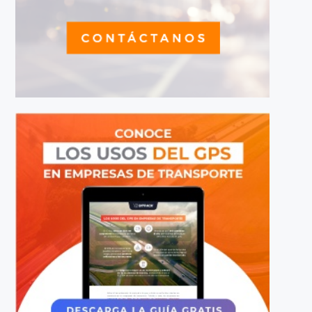
LEER MÁS
›
1
2
3
BUSCAR