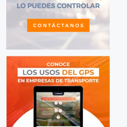
Internet de las Cosas - IoT
LEER MÁS
‹
›
1
2
3
BUSCAR